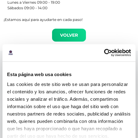
Lunes a Viernes 09:00 - 19:00
Sábados 09:00 - 14:00
¡Estamos aquí para ayudarte en cada paso!
VOLVER
Podrías estar interesado en
Esta página web usa cookies
¿De qué banco es Juzt?
Las cookies de este sitio web se usan para personalizar
el contenido y los anuncios, ofrecer funciones de redes
sociales y analizar el tráfico. Además, compartimos
La tarjeta Juzt no pert...
información sobre el uso que haga del sitio web con
nuestros partners de redes sociales, publicidad y análisis
¿Puedo usar mi tarjeta de...
web, quienes pueden combinarla con otra información
que les haya proporcionado o que hayan recopilado a
partir del uso que haya hecho de sus servicios.