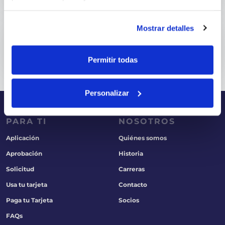
¡Claro que sí! Con tu t...
Mostrar detalles
¿Cuánto tiempo tarda en llegar...
Permitir todas
Una vez aprobada tu sol...
Personalizar
PARA TI
NOSOTROS
Aplicación
Quiénes somos
Aprobación
Historia
Solicitud
Carreras
Usa tu tarjeta
Contacto
Paga tu Tarjeta
Socios
FAQs