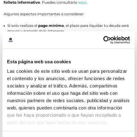
folleto informativo
. Puedes consultarlo
aquí
.
Algunos aspectos importantes a considerar:
Si solo realizas el
pago mínimo
, el plazo para liquidar tu deuda será
mayor y pagarás más intereses.
Es recomendable que el pago de tus deudas no supere
el 35% de tus
ingresos
, ya que los costos por mora pueden ser elevados.
Si no realizas tus pagos a tiempo, pueden generarse
comisiones e
intereses moratorios
.
Esta página web usa cookies
¿Cómo puedo presentar una queja o solicitar más
Las cookies de este sitio web se usan para personalizar
información?
el contenido y los anuncios, ofrecer funciones de redes
Si tienes alguna duda o necesitas presentar una queja, puedes
sociales y analizar el tráfico. Además, compartimos
comunícarte con nuestro equipo de atención a clientes al
+(52) 5541-
información sobre el uso que haga del sitio web con
de
y los
616-550
lunes a viernes de 9:00 a 19:00 horas
sábados de
nuestros partners de redes sociales, publicidad y análisis
.
9:00 a 14:00 horas
web, quienes pueden combinarla con otra información
O si prefieres
escribirnos, envía un correo a
ayuda@juztcard.mx
detallando el problema.
que les haya proporcionado o que hayan recopilado a
partir del uso que haya hecho de sus servicios.
Nuestro personal capacitado te asistirá en todo lo que necesites para
resolver el problema.