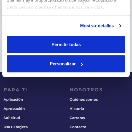
que les haya proporcionado o que hayan recopilado a
¿Puedo usar mi tarjeta de...
partir del uso que haya hecho de sus servicios.
¡Claro que sí! Con tu t...
Mostrar detalles
¿Cuánto tiempo tarda en llegar...
Permitir todas
Una vez aprobada tu sol...
Personalizar
PARA TI
NOSOTROS
Aplicación
Quiénes somos
Aprobación
Historia
Solicitud
Carreras
Usa tu tarjeta
Contacto