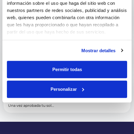
información sobre el uso que haga del sitio web con
nuestros partners de redes sociales, publicidad y análisis
¿De qué banco es Juzt?
web, quienes pueden combinarla con otra información
que les haya proporcionado o que hayan recopilado a
La tarjeta Juzt no pert...
partir del uso que haya hecho de sus servicios.
Mostrar detalles
¿Puedo usar mi tarjeta de...
¡Claro que sí! Con tu t...
Permitir todas
¿Cuánto tiempo tarda en llegar...
Personalizar
Una vez aprobada tu sol...