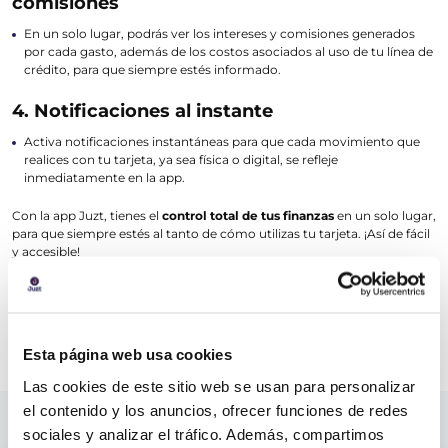
comisiones
En un solo lugar, podrás ver los intereses y comisiones generados
por cada gasto, además de los costos asociados al uso de tu línea de
crédito, para que siempre estés informado.
4. Notificaciones al instante
Activa notificaciones instantáneas para que cada movimiento que
realices con tu tarjeta, ya sea física o digital, se refleje
inmediatamente en la app.
Con la app Juzt, tienes el
control total de tus finanzas
en un solo lugar,
para que siempre estés al tanto de cómo utilizas tu tarjeta. ¡Así de fácil
y accesible!
Descarga la app Juzt y mantén tus finanzas bajo control.
VOLVER
Esta página web usa cookies
Las cookies de este sitio web se usan para personalizar
el contenido y los anuncios, ofrecer funciones de redes
Podrías estar interesado en
sociales y analizar el tráfico. Además, compartimos