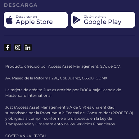
DESCARGA
Descargar en
Obténlo ahora
Apple Store
Google Play
Producto ofrecido por Access Asset Management, S.A. de C.V.
Av. Paseo de la Reforma 296, Col. Juárez, 06600, CDMX
La tarjeta de crédito Juzt es emitida por DOCK bajo licencia de
Mastercard International.
Juzt (Access Asset Management S.A de C.V) es una entidad
supervisada por la Procuraduría Federal del Consumidor (PROFECO)
y obligada a cumplir conforme a lo dispuesto en la Ley de
Transparencia y Ordenamiento de los Servicios Financieros.
COSTO ANUAL TOTAL