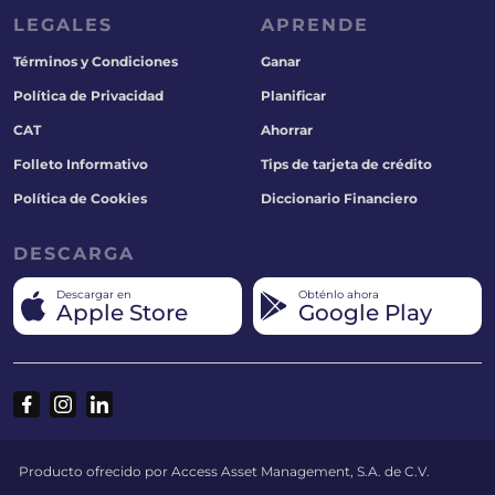
LEGALES
APRENDE
Términos y Condiciones
Ganar
Política de Privacidad
Planificar
CAT
Ahorrar
Folleto Informativo
Tips de tarjeta de crédito
Política de Cookies
Diccionario Financiero
DESCARGA
Descargar en
Obténlo ahora
Apple Store
Google Play
Producto ofrecido por Access Asset Management, S.A. de C.V.