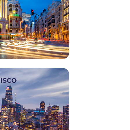
Lideramos soluciones
financieras que
ISCO
fortalecen la
innovación en
mercados.
CONOCE MÁS