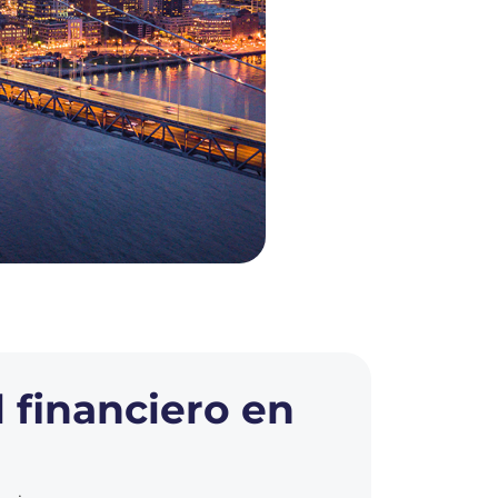
Lideramos soluciones
financieras que
fortalecen la
innovación en
 financiero en
mercados.
CONOCE MÁS