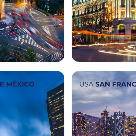
Lideramos soluciones
financieras que
E MÉXICO
USA
SAN FRANC
fortalecen la
innovación en
mercados.
CONOCE MÁS