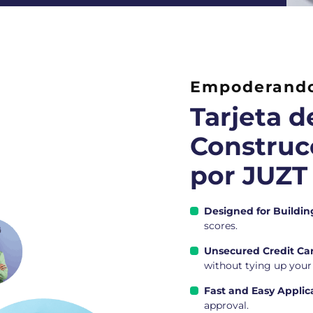
Empoderando 
Tarjeta d
Construc
por JUZT
Designed for Building
scores.
Unsecured Credit Ca
without tying up you
Fast and Easy Applic
approval.