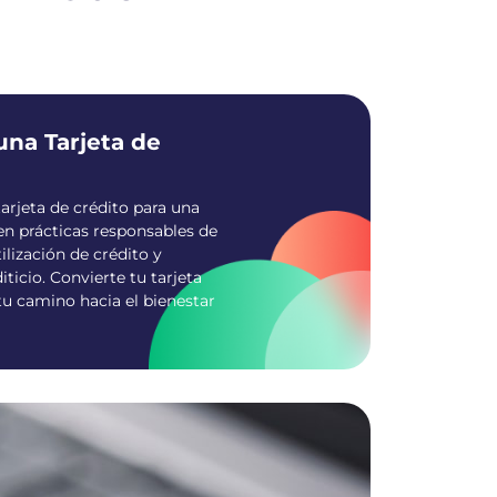
una Tarjeta de
arjeta de crédito para una
en prácticas responsables de
ilización de crédito y
icio. Convierte tu tarjeta
u camino hacia el bienestar