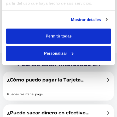
Realizar solo el pago mínimo prolonga el tiempo para liquidar tu
partir del uso que haya hecho de sus servicios.
deuda y aumenta su costo total.
Este producto podría incluir Servicios de Medios Electrónicos,
siempre que lo autorices al momento de la solicitud.
Mostrar detalles
Consulta todas las comisiones de la tarjeta Juzt en nuestro folleto
informativo aquí:
Folleto Informativo | Juzt
Permitir todas
VOLVER
Personalizar
Podrías estar interesado en
¿Cómo puedo pagar la Tarjeta...
Puedes realizar el pago...
¿Puedo sacar dinero en efectivo...