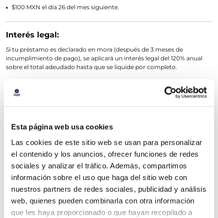
$100 MXN el día 26 del mes siguiente.
Interés legal:
Si tu préstamo es declarado en mora (después de 3 meses de
incumplimiento de pago), se aplicará un interés legal del 120% anual
sobre el total adeudado hasta que se liquide por completo.
CAT:
El Costo Anual Total (CAT) promedio de la tarjeta Juzt es del 381.8% sin
IVA, calculado al 21 de agosto de 2024. Este CAT es solo para fines
Esta página web usa cookies
informativos y de comparación, vigente hasta el 31 de diciembre de
2025.
Las cookies de este sitio web se usan para personalizar
el contenido y los anuncios, ofrecer funciones de redes
Ten en cuenta:
sociales y analizar el tráfico. Además, compartimos
información sobre el uso que haga del sitio web con
El incumplimiento de pago puede resultar en cargos adicionales e
intereses más altos.
nuestros partners de redes sociales, publicidad y análisis
Solicitar créditos por encima de tu capacidad de pago puede afectar
web, quienes pueden combinarla con otra información
negativamente tu historial crediticio.
que les haya proporcionado o que hayan recopilado a