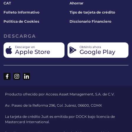
CAT
Ahorrar
Folleto Informativo
Tips de tarjeta de crédito
Política de Cookies
Diccionario Financiero
DESCARGA
Descargar en
Obténlo ahora
Apple Store
Google Play
Producto ofrecido por Access Asset Management, S.A. de C.V.
Av. Paseo de la Reforma 296, Col. Juárez, 06600, CDMX
La tarjeta de crédito Juzt es emitida por DOCK bajo licencia de
Mastercard International.