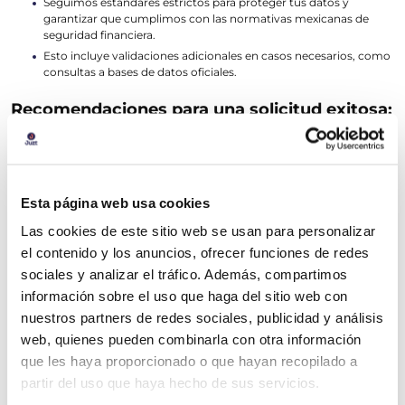
Seguimos estándares estrictos para proteger tus datos y
garantizar que cumplimos con las normativas mexicanas de
seguridad financiera.
Esto incluye validaciones adicionales en casos necesarios, como
consultas a bases de datos oficiales.
Recomendaciones para una solicitud exitosa:
Proporciona información completa y veraz:
Esto facilita el análisis
de tu perfil.
Asegúrate de tener tu documentación en regla:
Tu INE o
pasaporte debe estar vigente, y tus datos como CURP y RFC deben
Esta página web usa cookies
coincidir con los registrados oficialmente.
Cuida tu historial crediticio:
Si no tienes uno, considera comenzar
Las cookies de este sitio web se usan para personalizar
con productos financieros básicos antes de solicitar una tarjeta.
el contenido y los anuncios, ofrecer funciones de redes
Revisa tus compromisos financieros actuales:
Pagar tus deudas
sociales y analizar el tráfico. Además, compartimos
existentes puede mejorar tus posibilidades de aprobación.
información sobre el uso que haga del sitio web con
En caso de que tu solicitud no sea aprobada en este momento, no te
nuestros partners de redes sociales, publicidad y análisis
preocupes. Podrás intentarlo de nuevo después de 90 días. Durante
web, quienes pueden combinarla con otra información
ese tiempo, puedes trabajar en fortalecer tu historial crediticio y
que les haya proporcionado o que hayan recopilado a
mejorar tu perfil financiero.
partir del uso que haya hecho de sus servicios.
Para más información o para iniciar tu solicitud, visita: