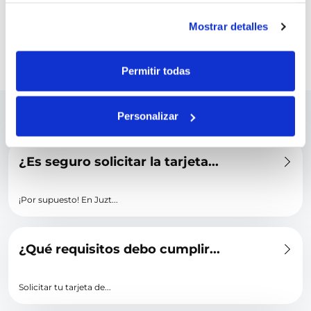
https://juztcard.mx/solicita
. ¡Estamos aquí para ayudarte a construir un
futuro financiero sólido y responsable!
Mostrar detalles
VOLVER
Permitir todas
Personalizar
Podrías estar interesado en
¿Es seguro solicitar la tarjeta...
¡Por supuesto! En Juzt...
¿Qué requisitos debo cumplir...
Solicitar tu tarjeta de...