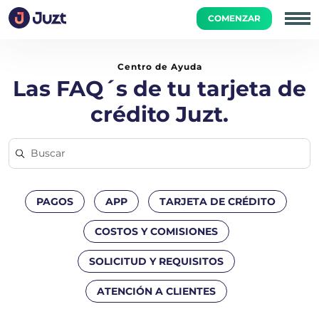
COMENZAR
Inicio
Paga tu Tarjeta
¿Dónde veo el monto total a pagar
Centro de Ayuda
Las FAQ´s de tu tarjeta de
crédito Juzt.
PAGOS
APP
TARJETA DE CRÉDITO
COSTOS Y COMISIONES
SOLICITUD Y REQUISITOS
ATENCIÓN A CLIENTES