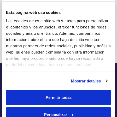
¿Cuál es la fecha de corte...
Esta página web usa cookies
La tarjeta de crédito J...
Las cookies de este sitio web se usan para personalizar
el contenido y los anuncios, ofrecer funciones de redes
sociales y analizar el tráfico. Además, compartimos
¿Dónde puedo pagar mi tarjeta...
información sobre el uso que haga del sitio web con
nuestros partners de redes sociales, publicidad y análisis
Puedes pagar tu tarjeta...
web, quienes pueden combinarla con otra información
que les haya proporcionado o que hayan recopilado a
partir del uso que haya hecho de sus servicios.
PARA TI
NOSOTROS
Mostrar detalles
Aplicación
Quiénes somos
Aprobación
Historia
Permitir todas
Solicitud
Carreras
Usa tu tarjeta
Contacto
Personalizar