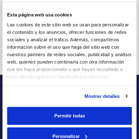
¿Cuál es la fecha de corte...
Esta página web usa cookies
La tarjeta de crédito J...
Las cookies de este sitio web se usan para personalizar
el contenido y los anuncios, ofrecer funciones de redes
sociales y analizar el tráfico. Además, compartimos
¿Dónde puedo pagar mi tarjeta...
información sobre el uso que haga del sitio web con
nuestros partners de redes sociales, publicidad y análisis
Puedes pagar tu tarjeta...
web, quienes pueden combinarla con otra información
que les haya proporcionado o que hayan recopilado a
partir del uso que haya hecho de sus servicios.
PARA TI
NOSOTROS
Mostrar detalles
Aplicación
Quiénes somos
Aprobación
Historia
Permitir todas
Solicitud
Carreras
Usa tu tarjeta
Contacto
Personalizar