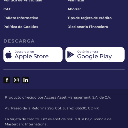
Política de Privacidad
Planificar
CAT
Ahorrar
Folleto Informativo
Tips de tarjeta de crédito
Política de Cookies
Diccionario Financiero
DESCARGA
Descargar en
Obténlo ahora
Apple Store
Google Play
Producto ofrecido por Access Asset Management, S.A. de C.V.
Av. Paseo de la Reforma 296, Col. Juárez, 06600, CDMX
La tarjeta de crédito Juzt es emitida por DOCK bajo licencia de
Mastercard International.