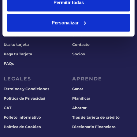
Permitir todas
PARA TI
NOSOTROS
Aplicación
Quiénes somos
Personalizar
Aprobación
Historia
Solicitud
Carreras
Usa tu tarjeta
Contacto
Paga tu Tarjeta
Socios
FAQs
LEGALES
APRENDE
Términos y Condiciones
Ganar
Política de Privacidad
Planificar
CAT
Ahorrar
Folleto Informativo
Tips de tarjeta de crédito
Política de Cookies
Diccionario Financiero