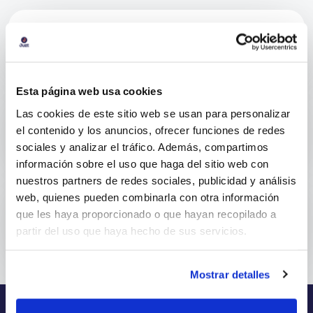
¿Cobran algo por retirar efectivo...
¡Sí! Puedes usar tu tar...
Esta página web usa cookies
Las cookies de este sitio web se usan para personalizar
¿Qué comisiones tiene la tarjeta...
el contenido y los anuncios, ofrecer funciones de redes
sociales y analizar el tráfico. Además, compartimos
Antes de contratar la t...
información sobre el uso que haga del sitio web con
nuestros partners de redes sociales, publicidad y análisis
web, quienes pueden combinarla con otra información
¿Cómo se calcula el pago mínimo?
que les haya proporcionado o que hayan recopilado a
partir del uso que haya hecho de sus servicios.
El pago mínimo de tu ta...
Mostrar detalles