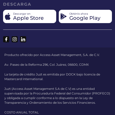
DESCARGA
Descargar en
Obténlo ahora
Apple Store
Google Play
Producto ofrecido por Access Asset Management, S.A. de C.V.
Av. Paseo de la Reforma 296, Col. Juárez, 06600, CDMX
La tarjeta de crédito Juzt es emitida por DOCK bajo licencia de
Mastercard International.
Juzt (Access Asset Management S.A de C.V) es una entidad
supervisada por la Procuraduría Federal del Consumidor (PROFECO)
y obligada a cumplir conforme a lo dispuesto en la Ley de
Transparencia y Ordenamiento de los Servicios Financieros.
COSTO ANUAL TOTAL