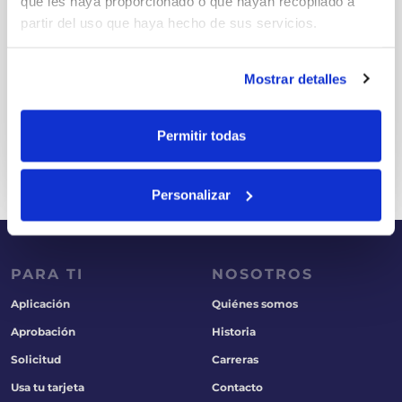
que les haya proporcionado o que hayan recopilado a
partir del uso que haya hecho de sus servicios.
Mostrar detalles
Kit
Permitir todas
COMENZAR AHORA
Personalizar
PARA TI
NOSOTROS
Aplicación
Quiénes somos
Aprobación
Historia
Solicitud
Carreras
Usa tu tarjeta
Contacto