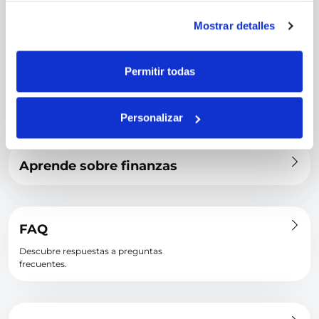
Proceso 100% digital:
No tienes que salir de casa para completar tu
registro.
Mostrar detalles
Verificación biométrica:
Aseguramos que nadie pueda suplantar tu
identidad.
Protección de datos:
Cumplimos con los más altos estándares para
Permitir todas
mantener tu información segura.
Con Juzt, puedes estar tranquilo de que cada paso en nuestro proceso
es justo y pensado en tu bienestar, porque sabemos que la confianza
Personalizar
es la base de cualquier relación financiera.
Aprende sobre finanzas
FAQ
Descubre respuestas a preguntas
frecuentes.