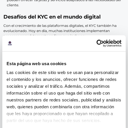
cliente.
Desafíos del KYC en el mundo digital
Con el crecimiento de las plataformas digitales, el KYC también ha
evolucionado. Hoy en día, muchas instituciones implementan
procesos completamente en línea que incluyen:
Subir documentos escaneados o fotografías.
Realizar verificaciones en tiempo real.
Uso de inteligencia artificial para detectar documentos falsos o
Esta página web usa cookies
inconsistencias.
Las cookies de este sitio web se usan para personalizar
Aunque esto facilita el proceso, también plantea retos en términos de
el contenido y los anuncios, ofrecer funciones de redes
protección de datos personales, lo que hace imprescindible elegir
instituciones financieras confiables.
sociales y analizar el tráfico. Además, compartimos
información sobre el uso que haga del sitio web con
El compromiso de Juzt con el KYC
nuestros partners de redes sociales, publicidad y análisis
En
JUZT
, estamos comprometidos con la seguridad y transparencia.
web, quienes pueden combinarla con otra información
Nuestro proceso KYC es sencillo, rápido y seguro, garantizando que
que les haya proporcionado o que hayan recopilado a
cumplimos con todas las normativas mexicanas mientras protegemos
tu información.
partir del uso que haya hecho de sus servicios.