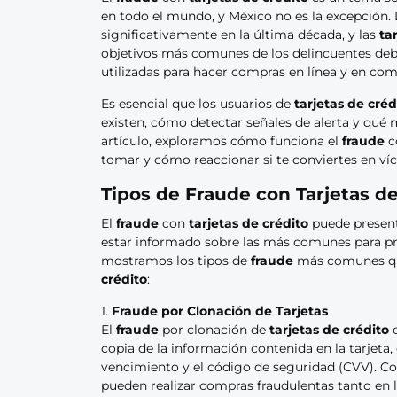
en todo el mundo, y México no es la excepción.
significativamente en la última década, y las
ta
objetivos más comunes de los delincuentes debi
utilizadas para hacer compras en línea y en come
Es esencial que los usuarios de
tarjetas de créd
existen, cómo detectar señales de alerta y qué
artículo, exploramos cómo funciona el
fraude
c
tomar y cómo reaccionar si te conviertes en ví
Tipos de Fraude con Tarjetas d
El
fraude
con
tarjetas de crédito
puede present
estar informado sobre las más comunes para pre
mostramos los tipos de
fraude
más comunes que
crédito
:
1.
Fraude por Clonación de Tarjetas
El
fraude
por clonación de
tarjetas de crédito
o
copia de la información contenida en la tarjeta
vencimiento y el código de seguridad (CVV). Co
pueden realizar compras fraudulentas tanto en 