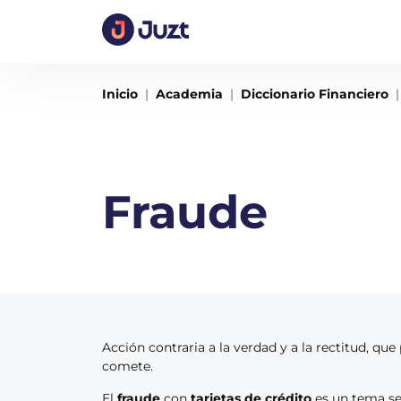
Inicio
Academia
Diccionario Financiero
Fraude
Acción contraria a la verdad y a la rectitud, que
comete.
El
fraude
con
tarjetas de crédito
es un tema se