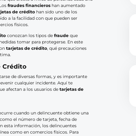
 Los
fraudes financieros
han aumentado
rjetas de crédito
han sido uno de los
do a la facilidad con que pueden ser
rcios físicos.
ito
conozcan los tipos de
fraude
que
 medidas tomar para protegerse. En este
on
tarjetas de crédito
, qué precauciones
ctima.
e Crédito
arse de diversas formas, y es importante
venir cualquier incidente. Aquí te
 afectan a los usuarios de
tarjetas de
curre cuando un delincuente obtiene una
, como el número de tarjeta, fecha de
n esta información, los delincuentes
línea como en comercios físicos. Para