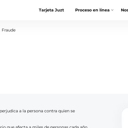
Tarjeta Juzt
Proceso en línea
Nos
Fraude
 perjudica a la persona contra quien se
rio que afecta a miles de personas cada año