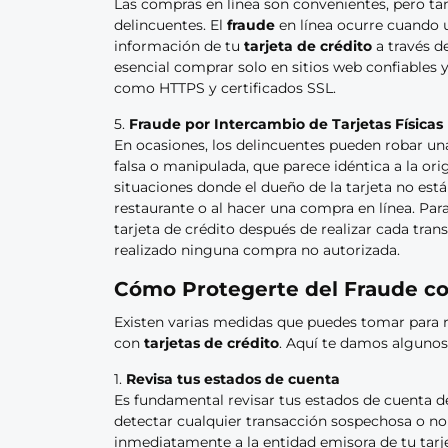
Las compras en línea son convenientes, pero ta
delincuentes. El
fraude
en línea ocurre cuando u
información de tu
tarjeta de crédito
a través de
esencial comprar solo en sitios web confiables
como HTTPS y certificados SSL.
5.
Fraude por Intercambio de Tarjetas Físicas
En ocasiones, los delincuentes pueden robar u
falsa o manipulada, que parece idéntica a la ori
situaciones donde el dueño de la tarjeta no est
restaurante o al hacer una compra en línea. Par
tarjeta de crédito después de realizar cada tra
realizado ninguna compra no autorizada.
Cómo Protegerte del Fraude con
Existen varias medidas que puedes tomar para r
con
tarjetas de crédito
. Aquí te damos algunos
1.
Revisa tus estados de cuenta
Es fundamental revisar tus estados de cuenta 
detectar cualquier transacción sospechosa o no a
inmediatamente a la entidad emisora de tu tarje