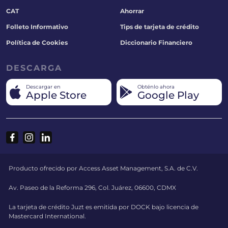
CAT
Ahorrar
Folleto Informativo
Tips de tarjeta de crédito
Política de Cookies
Diccionario Financiero
DESCARGA
Descargar en
Obténlo ahora
Apple Store
Google Play
Producto ofrecido por Access Asset Management, S.A. de C.V.
Av. Paseo de la Reforma 296, Col. Juárez, 06600, CDMX
La tarjeta de crédito Juzt es emitida por DOCK bajo licencia de
Mastercard International.