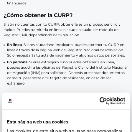
financieros.
¿Cómo obtener la CURP?
Si aún no cuentas con tu CURP, obtenerla es un proceso sencillo y
rápido. Puedes tramitarla en línea o acudir a cualquier módulo del
Registro Civil, dependiendo de tu situación.
En línea
: Si eres ciudadano mexicano, puedes obtener tu CURP en
línea a través de la página web del Registro Nacional de Población.
Solo necesitarás tu acta de nacimiento y algunos datos personales.
En persona
: Si eres extranjero o no puedes obtenerla en línea,
puedes acudir a las oficinas del Registro Civil o del Instituto Nacional
de Migración (INM) para solicitarla. Deberás presentar documentos
como tu pasaporte o tu tarjeta de residente, en caso de ser
extranjero.
Una vez que tengas tu CURP, asegúrate de tenerla a la mano para
facilitar los trámites relacionados con tu tarjeta de crédito.
La CURP y el historial crediticio
Uno de los aspectos más importantes de la CURP en el contexto de las
Esta página web usa cookies
tarjetas de crédito es su relación con el historial crediticio. El historial
crediticio es un registro de tu comportamiento de pago en relación
Las cookies de este sitio web se usan para personalizar